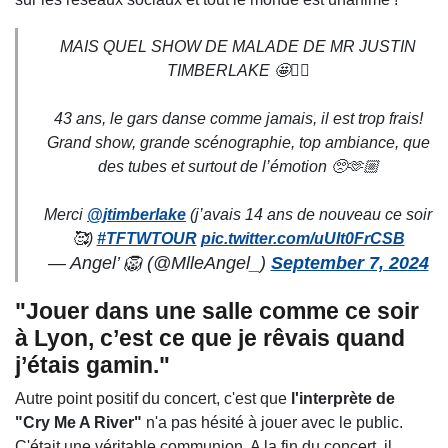
MAIS QUEL SHOW DE MALADE DE MR JUSTIN
TIMBERLAKE 🤩❤️‍🔥
43 ans, le gars danse comme jamais, il est trop frais!
Grand show, grande scénographie, top ambiance, que
des tubes et surtout de l’émotion 🥺🫶🏼
Merci
@jtimberlake
(j’avais 14 ans de nouveau ce soir
🥰)
#TFTWTOUR
pic.twitter.com/uUIt0FrCSB
— Angel’ 🦁 (@MlleAngel_)
September 7, 2024
"Jouer dans une salle comme ce soir
à Lyon, c’est ce que je rêvais quand
j’étais gamin."
Autre point positif du concert, c'est que
l'interprète de
"Cry Me A River"
n'a pas hésité à jouer avec le public.
C'était une véritable communion. A la fin du concert, il