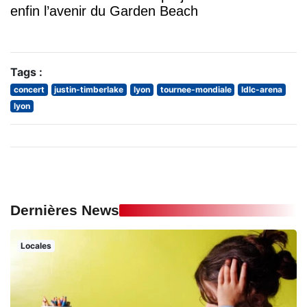
enfin l’avenir du Garden Beach
Tags :
concert
justin-timberlake
lyon
tournee-mondiale
ldlc-arena
lyon
Dernières News
Locales