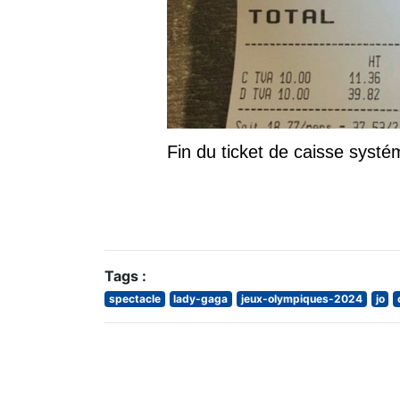
Fin du ticket de caisse systé
Tags :
spectacle
lady-gaga
jeux-olympiques-2024
jo