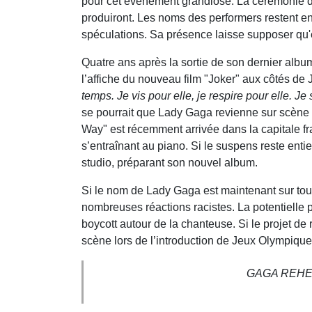
pour cet événement grandiose. La cérémonie d'o
produiront. Les noms des performers restent e
spéculations. Sa présence laisse supposer qu'
Quatre ans après la sortie de son dernier alb
l’affiche du nouveau film "Joker" aux côtés de
temps. Je vis pour elle, je respire pour elle. Je
se pourrait que Lady Gaga revienne sur scène p
Way" est récemment arrivée dans la capitale fr
s’entraînant au piano. Si le suspens reste entie
studio, préparant son nouvel album.
Si le nom de Lady Gaga est maintenant sur tout
nombreuses réactions racistes. La potentielle 
boycott autour de la chanteuse. Si le projet de
scène lors de l’introduction de Jeux Olympiques
GAGA REHE