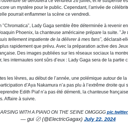
uverture se déroulera ce vendredi 26 juillet, et le suspense es
ncore un mystère pour le public. Cependant, l'arrivée de céléb
elle pourrait enflammer la scène ce vendredi.
um "Chromatica", Lady Gaga semble être déterminée à revenir en
 Joaquin Phoenix, la chanteuse américaine prépare la suite. "
Je 
 suis tellement impatiente de la délivrer à mes fans",
déclarait-ell
lus rapidement que prévu. Avec la préparation active des Jeux 
ançaise. Des images publiées sur les réseaux sociaux la montren
r, les internautes sont sûrs d’eux : Lady Gaga sera de la partie c
es les lèvres, au début de l’année, une polémique autour de la
participation d’Aya Nakamura n’a pas plu à l’extrême droite qu
 reprendre Edith Piaf n’a pas été démenti, la chanteuse française
. Affaire à suivre.
ARSING WITH A PIANO ON THE SEINE OMGGGG
pic.twitt
— gui 〄 (@ElectricGagax)
July 22, 2024