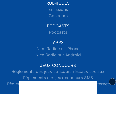
RUBRIQUES
Emissions
Concours
PODCASTS
Podcasts
APPS
Nice Radio sur iPhone
Nice Radio sur Android
JEUX CONCOURS
Règlements des jeux concours réseaux sociaux
Règlements des jeux concours SMS
Règlements des jeux concours téléphone et internet
© 2026 Nice Radio Tous droits réservés.
Signaler un contenu
-
Mentions légales
-
Politique de cookies
-