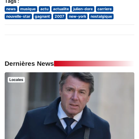
Tags :
news
musique
actu
actualite
julien-dore
carriere
nouvelle-star
gagnant
2007
new-york
nostalgique
Dernières News
Locales