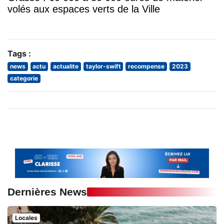
volés aux espaces verts de la Ville
Tags :
news
actu
actualite
taylor-swift
recompense
2023
categorie
Dernières News
Locales