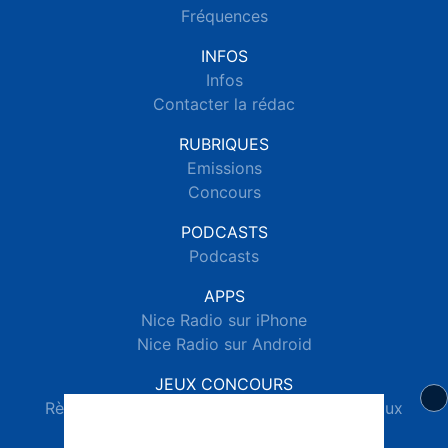
Fréquences
INFOS
Infos
Contacter la rédac
RUBRIQUES
Emissions
Concours
PODCASTS
Podcasts
APPS
Nice Radio sur iPhone
Nice Radio sur Android
JEUX CONCOURS
Règlements des jeux concours réseaux sociaux
Règlements des jeux concours SMS