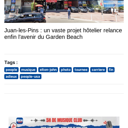
Juan-les-Pins : un vaste projet hôtelier relance
enfin l’avenir du Garden Beach
Tags :
people
musique
elton-john
photo
tournee
carriere
fin
adieux
people-usa