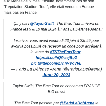
aux Arènes de Nîmes. Ensuite, notamment lors de son
"Reputation Stadium Tour", elle était venue en Europe
mais pas en France.
Ça y est !
@TaylorSwift
| The Eras Tour arrivera en
France les 9 & 10 mai 2024 à Paris La Défense Arena !
Inscrivez-vous avant vendredi 23 juin à 23h59 pour
avoir la possibilité de recevoir un code pour accéder à
la vente du
#TSTheErasTour
:
https://t.co/hQiYsejBq2
pic.twitter.com/27hhVVcV6E
— Paris La Défense Arena (@ParisLaDefArena)
June 20, 2023
Taylor Swift | The Eras Tour en concert en FRANCE
BIG news!
The Eras Tour passera par
@ParisLaDefArena
le