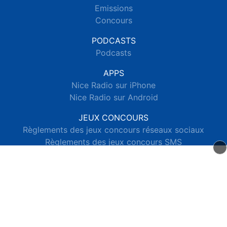
Emissions
Concours
PODCASTS
Podcasts
APPS
Nice Radio sur iPhone
Nice Radio sur Android
JEUX CONCOURS
Règlements des jeux concours réseaux sociaux
Règlements des jeux concours SMS
Règlements des jeux concours téléphone et internet
© 2026 Nice Radio Tous droits réservés.
Signaler un contenu
-
Mentions légales
-
Politique de cookies
-
Contact