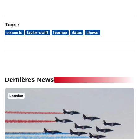
Tags :
concerts
taylor-swift
tournee
dates
shows
Dernières News
Locales