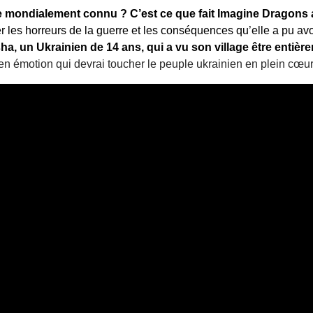
e mondialement connu ? C’est ce que fait Imagine Dragons af
rer les horreurs de la guerre et les conséquences qu’elle a pu av
asha, un Ukrainien de 14 ans, qui a vu son village être entièr
n émotion qui devrai toucher le peuple ukrainien en plein cœur.