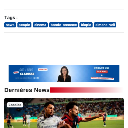
Tags :
news
people
cinema
bande-annonce
biopic
simone-veil
Dernières News
Locales