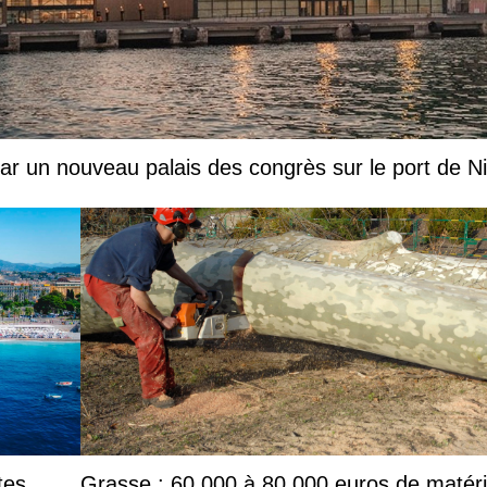
par un nouveau palais des congrès sur le port de N
tes
Grasse : 60 000 à 80 000 euros de matéri