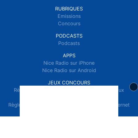
RUBRIQUES
Emissions
Concours
PODCASTS
Podcasts
APPS
Nice Radio sur iPhone
Nice Radio sur Android
JEUX CONCOURS
Règlements des jeux concours réseaux sociaux
Règlements des jeux concours SMS
Règlements des jeux concours téléphone et internet
© 2026 Nice Radio Tous droits réservés.
Signaler un contenu
-
Mentions légales
-
Politique de cookies
-