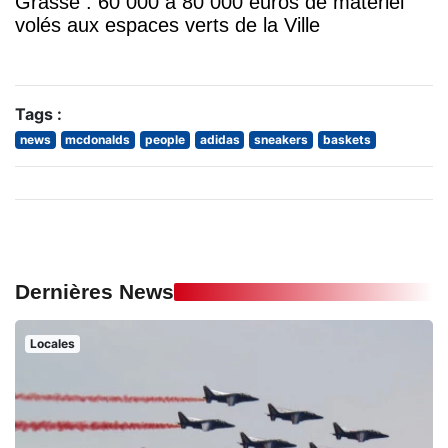
Grasse : 60 000 à 80 000 euros de matériel
volés aux espaces verts de la Ville
Tags :
news
mcdonalds
people
adidas
sneakers
baskets
Dernières News
Locales