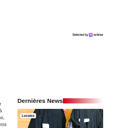
Dernières News
e
à
Locales
no,
uros