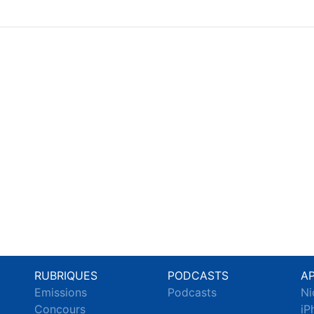
RUBRIQUES
PODCASTS
A
Emissions
Podcasts
Ni
c
Concours
iP