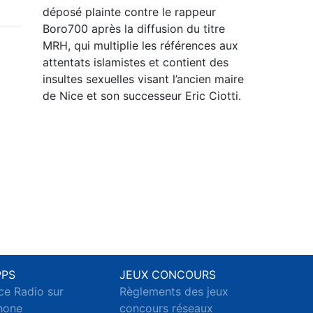
déposé plainte contre le rappeur
Boro700 après la diffusion du titre
MRH, qui multiplie les références aux
attentats islamistes et contient des
insultes sexuelles visant l’ancien maire
de Nice et son successeur Eric Ciotti.
PPS
JEUX CONCOURS
ce Radio sur
Règlements des jeux
hone
concours réseaux