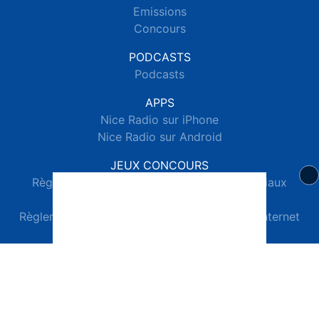
Emissions
Concours
PODCASTS
Podcasts
APPS
Nice Radio sur iPhone
Nice Radio sur Android
JEUX CONCOURS
Règlements des jeux concours réseaux sociaux
Règlements des jeux concours SMS
Règlements des jeux concours téléphone et internet
© 2026 Nice Radio Tous droits réservés.
Signaler un contenu
-
Mentions légales
-
Politique de cookies
-
Contact