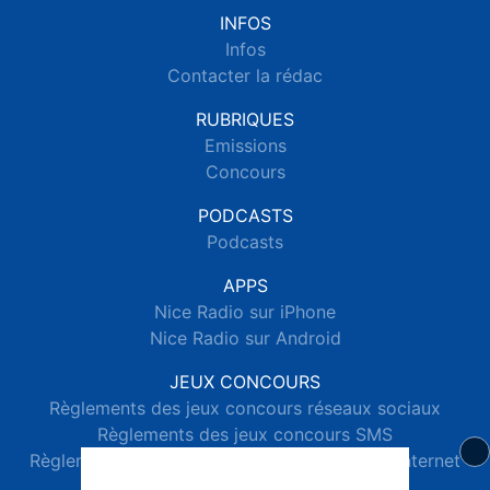
INFOS
Infos
Contacter la rédac
RUBRIQUES
Emissions
Concours
PODCASTS
Podcasts
APPS
Nice Radio sur iPhone
Nice Radio sur Android
JEUX CONCOURS
Règlements des jeux concours réseaux sociaux
Règlements des jeux concours SMS
Règlements des jeux concours téléphone et internet