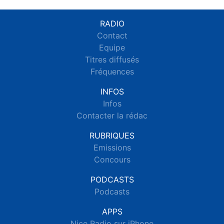
RADIO
Contact
Equipe
Titres diffusés
Fréquences
INFOS
Infos
Contacter la rédac
RUBRIQUES
Emissions
Concours
PODCASTS
Podcasts
APPS
Nice Radio sur iPhone