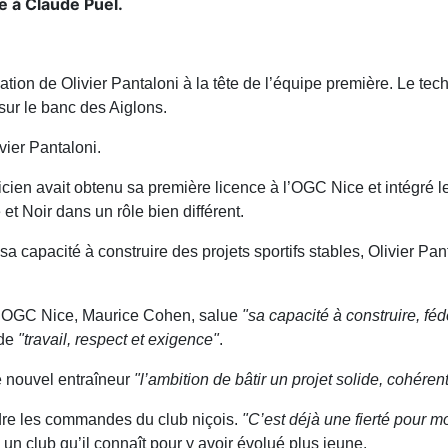
e à Claude Puel.
tion de Olivier Pantaloni à la tête de l’équipe première. Le tec
ur le banc des Aiglons.
vier Pantaloni.
nicien avait obtenu sa première licence à l’OGC Nice et intégré l
 et Noir dans un rôle bien différent.
a capacité à construire des projets sportifs stables, Olivier Pa
 l’OGC Nice, Maurice Cohen, salue
"sa capacité à construire, fé
 de
"travail, respect et exigence"
.
e nouvel entraîneur
"l’ambition de bâtir un projet solide, cohére
ndre les commandes du club niçois.
"C’est déjà une fierté pour 
 un club qu’il connaît pour y avoir évolué plus jeune.