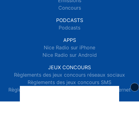
Emissions
Concours
PODCASTS
Podcasts
APPS
Nice Radio sur iPhone
Nice Radio sur Android
JEUX CONCOURS
Règlements des jeux concours réseaux sociaux
Règlements des jeux concours SMS
Règlements des jeux concours téléphone et internet
© 2026 Nice Radio Tous droits réservés.
Signaler un contenu
-
Mentions légales
-
Politique de cookies
-
Contact