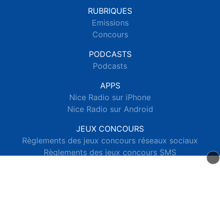
RUBRIQUES
Emissions
Concours
PODCASTS
Podcasts
APPS
Nice Radio sur iPhone
Nice Radio sur Android
JEUX CONCOURS
Règlements des jeux concours réseaux sociaux
Règlements des jeux concours SMS
Règlements des jeux concours téléphone et internet
© 2026 Nice Radio Tous droits réservés.
Signaler un contenu
-
Mentions légales
-
Politique de cookies
-