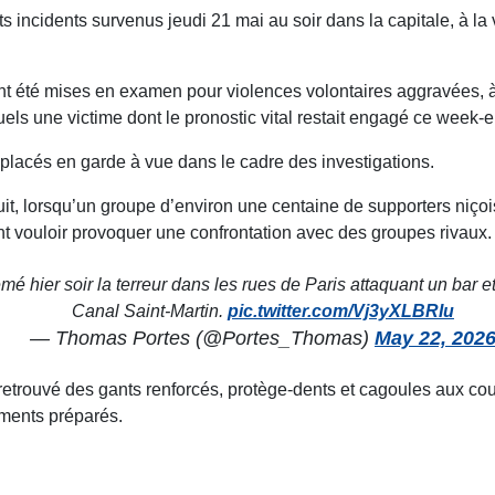
s incidents survenus jeudi 21 mai au soir dans la capitale, à la 
t été mises en examen pour violences volontaires aggravées, à l
uels une victime dont le pronostic vital restait engagé ce week-
é placés en garde à vue dans le cadre des investigations.
it, lorsqu’un groupe d’environ une centaine de supporters niçois
ent vouloir provoquer une confrontation avec des groupes rivaux.
é hier soir la terreur dans les rues de Paris attaquant un bar e
Canal Saint-Martin.
pic.twitter.com/Vj3yXLBRIu
— Thomas Portes (@Portes_Thomas)
May 22, 202
 retrouvé des gants renforcés, protège-dents et cagoules aux c
ements préparés.