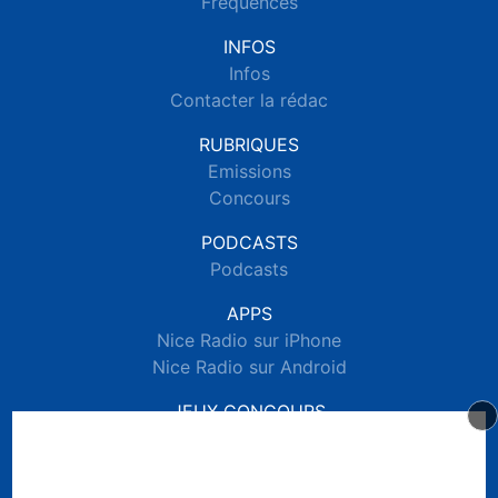
Fréquences
INFOS
Infos
Contacter la rédac
RUBRIQUES
Emissions
Concours
PODCASTS
Podcasts
APPS
Nice Radio sur iPhone
Nice Radio sur Android
JEUX CONCOURS
Règlements des jeux concours réseaux sociaux
Règlements des jeux concours SMS
Règlements des jeux concours téléphone et internet