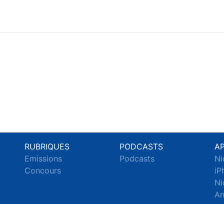
RUBRIQUES
PODCASTS
A
Emissions
Podcasts
Ni
c
Concours
iP
Ni
An