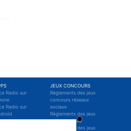
PPS
JEUX CONCOURS
ce Radio sur
Règlements des jeux
hone
concours réseaux
ce Radio sur
sociaux
droid
Règlements des jeux
concours SMS
Règlements des jeux