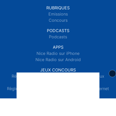
RUBRIQUES
Emissions
Concours
PODCASTS
Podcasts
APPS
Nice Radio sur iPhone
Nice Radio sur Android
JEUX CONCOURS
Règlements des jeux concours réseaux sociaux
Règlements des jeux concours SMS
Règlements des jeux concours téléphone et internet
© 2026 Nice Radio Tous droits réservés.
Signaler un contenu
-
Mentions légales
-
Politique de cookies
-