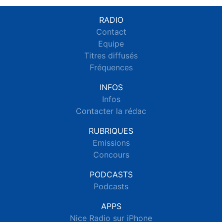
RADIO
Contact
Equipe
Titres diffusés
Fréquences
INFOS
Infos
Contacter la rédac
RUBRIQUES
Emissions
Concours
PODCASTS
Podcasts
APPS
Nice Radio sur iPhone