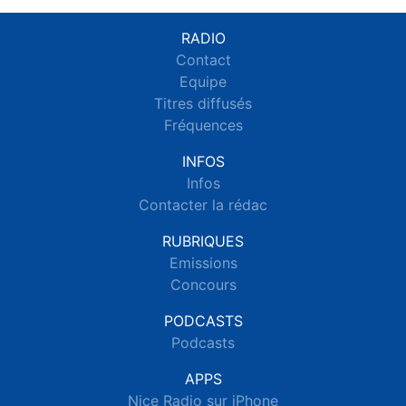
RADIO
Contact
Equipe
Titres diffusés
Fréquences
INFOS
Infos
Contacter la rédac
RUBRIQUES
Emissions
Concours
PODCASTS
Podcasts
APPS
Nice Radio sur iPhone