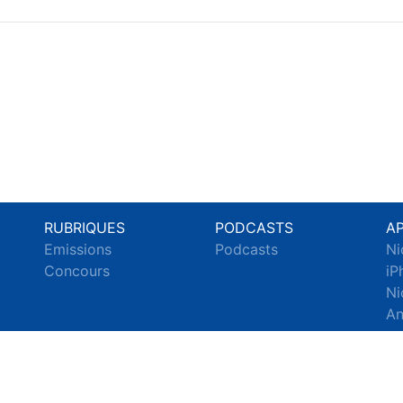
RUBRIQUES
PODCASTS
A
Emissions
Podcasts
Ni
c
Concours
iP
Ni
An