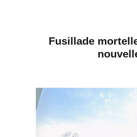
​Fusillade mortell
nouvell