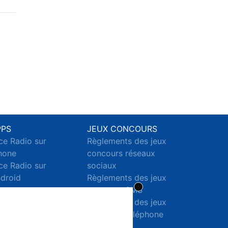
PPS
JEUX CONCOURS
ce Radio sur
Règlements des jeux
hone
concours réseaux
ce Radio sur
sociaux
droid
Règlements des jeux
concours SMS
Règlements des jeux
concours téléphone
et internet