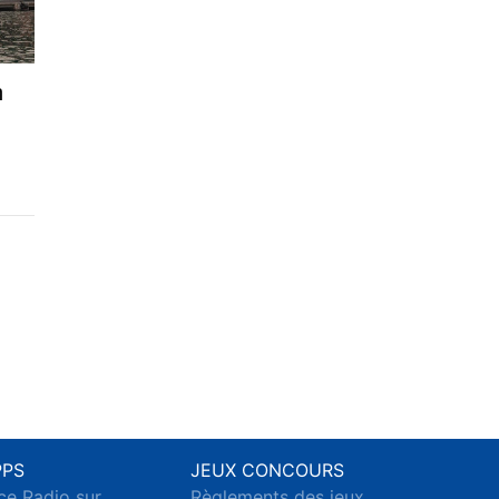
n
PPS
JEUX CONCOURS
ce Radio sur
Règlements des jeux