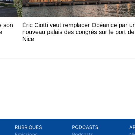
e son
Éric Ciotti veut remplacer Océanice par u
e
nouveau palais des congrès sur le port de
Nice
RUBRIQUES
PODCASTS
A
Emissions
Podcasts
Ni