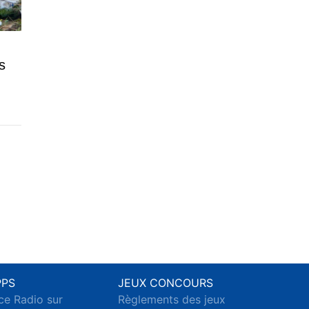
s
PPS
JEUX CONCOURS
ce Radio sur
Règlements des jeux