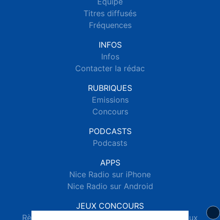
Equipe
Titres diffusés
Fréquences
INFOS
Infos
Contacter la rédac
RUBRIQUES
Emissions
Concours
PODCASTS
Podcasts
APPS
Nice Radio sur iPhone
Nice Radio sur Android
JEUX CONCOURS
Règlements des jeux concours réseaux sociaux