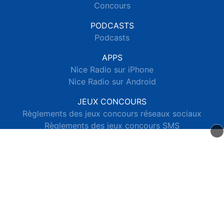
Concours
PODCASTS
Podcasts
APPS
Nice Radio sur iPhone
Nice Radio sur Android
JEUX CONCOURS
Règlements des jeux concours réseaux sociaux
Règlements des jeux concours SMS
Règlements des jeux concours téléphone et internet
© 2026 Nice Radio Tous droits réservés.
Signaler un contenu
-
Mentions légales
-
Politique de cookies
-
Contact