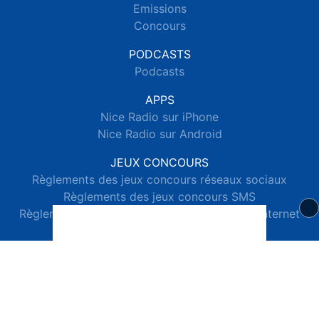
Emissions
Concours
PODCASTS
Podcasts
APPS
Nice Radio sur iPhone
Nice Radio sur Android
JEUX CONCOURS
Règlements des jeux concours réseaux sociaux
Règlements des jeux concours SMS
Règlements des jeux concours téléphone et internet
© 2026 Nice Radio Tous droits réservés.
Signaler un contenu
-
Mentions légales
-
Politique de cookies
-
Contact