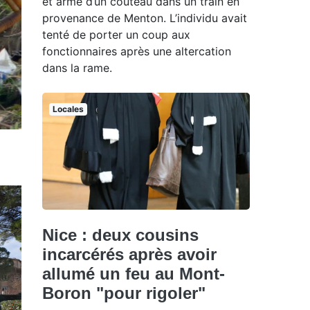
et armé d’un couteau dans un train en
provenance de Menton. L’individu avait
tenté de porter un coup aux
fonctionnaires après une altercation
dans la rame.
Locales
Nice : deux cousins
incarcérés après avoir
allumé un feu au Mont-
Boron "pour rigoler"