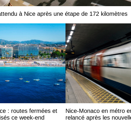
tendu à Nice après une étape de 172 kilomètres
e : routes fermées et
Nice-Monaco en métro en 
lisés ce week-end
relancé après les nouvell