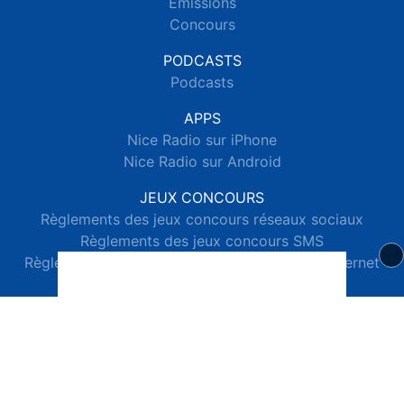
Emissions
Concours
PODCASTS
Podcasts
APPS
Nice Radio sur iPhone
Nice Radio sur Android
JEUX CONCOURS
Règlements des jeux concours réseaux sociaux
Règlements des jeux concours SMS
Règlements des jeux concours téléphone et internet
© 2026 Nice Radio Tous droits réservés.
Signaler un contenu
-
Mentions légales
-
Politique de cookies
-
Contact