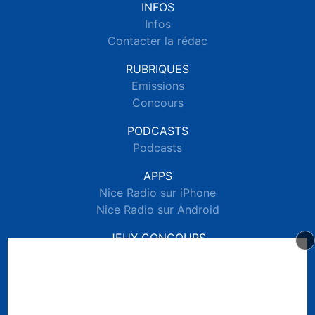
INFOS
Infos
Contacter la rédac
RUBRIQUES
Emissions
Concours
PODCASTS
Podcasts
APPS
Nice Radio sur iPhone
Nice Radio sur Android
JEUX CONCOURS
Règlements des jeux concours réseaux sociaux
Règlements des jeux concours SMS
Règlements des jeux concours téléphone et internet