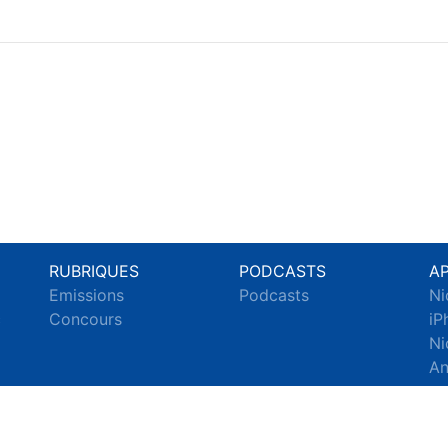
RUBRIQUES
PODCASTS
A
Emissions
Podcasts
Ni
c
Concours
iP
Ni
An