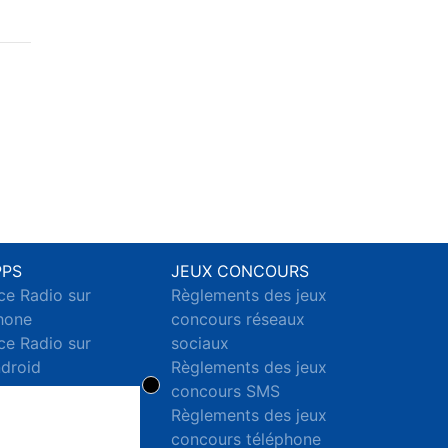
PPS
JEUX CONCOURS
ce Radio sur
Règlements des jeux
hone
concours réseaux
ce Radio sur
sociaux
droid
Règlements des jeux
concours SMS
Règlements des jeux
concours téléphone