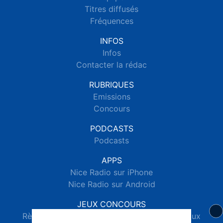
Titres diffusés
Fréquences
INFOS
Infos
Contacter la rédac
RUBRIQUES
Emissions
Concours
PODCASTS
Podcasts
APPS
Nice Radio sur iPhone
Nice Radio sur Android
JEUX CONCOURS
Règlements des jeux concours réseaux sociaux