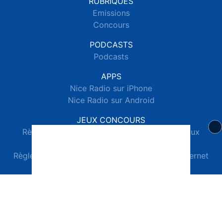
RUBRIQUES
Emissions
Concours
PODCASTS
Podcasts
APPS
Nice Radio sur iPhone
Nice Radio sur Android
JEUX CONCOURS
Règlements des jeux concours réseaux sociaux
Règlements des jeux concours SMS
Règlements des jeux concours téléphone et internet
© 2026 Nice Radio Tous droits réservés.
Signaler un contenu
-
Mentions légales
-
Politique de cookies
-
Contact