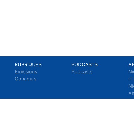
RUBRIQUES
PODCASTS
A
Emissions
Podcasts
Ni
c
Concours
iP
Ni
An