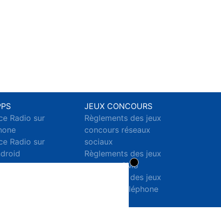
PPS
JEUX CONCOURS
ce Radio sur
Règlements des jeux
hone
concours réseaux
ce Radio sur
sociaux
droid
Règlements des jeux
concours SMS
Règlements des jeux
concours téléphone
et internet