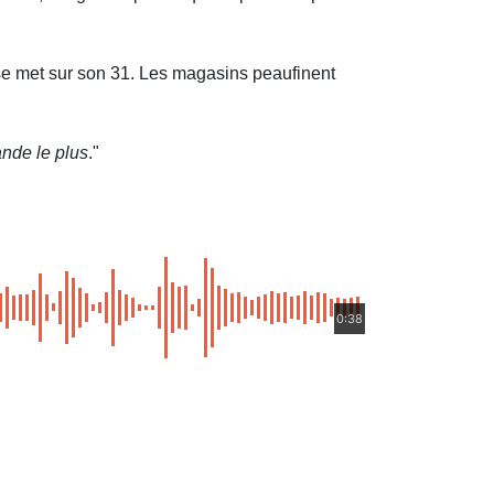
e se met sur son 31. Les magasins peaufinent
ande le plus
."
0:38