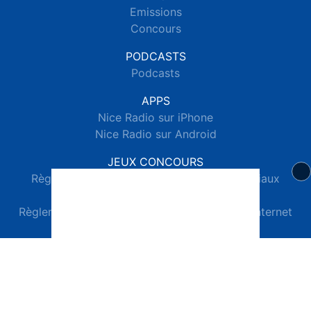
Emissions
Concours
PODCASTS
Podcasts
APPS
Nice Radio sur iPhone
Nice Radio sur Android
JEUX CONCOURS
Règlements des jeux concours réseaux sociaux
Règlements des jeux concours SMS
Règlements des jeux concours téléphone et internet
© 2026 Nice Radio Tous droits réservés.
Signaler un contenu
-
Mentions légales
-
Politique de cookies
-
Contact