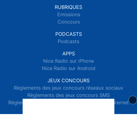
RUBRIQUES
Emissions
Concours
PODCASTS
Podcasts
APPS
Nice Radio sur iPhone
Nice Radio sur Android
JEUX CONCOURS
Règlements des jeux concours réseaux sociaux
Règlements des jeux concours SMS
Règlements des jeux concours téléphone et internet
© 2026 Nice Radio Tous droits réservés.
Signaler un contenu
-
Mentions légales
-
Politique de cookies
-