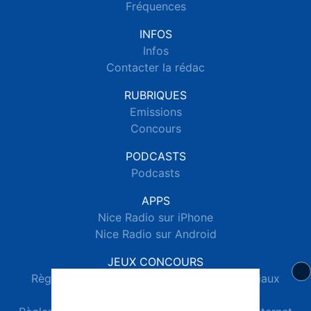
Fréquences
INFOS
Infos
Contacter la rédac
RUBRIQUES
Emissions
Concours
PODCASTS
Podcasts
APPS
Nice Radio sur iPhone
Nice Radio sur Android
JEUX CONCOURS
Règlements des jeux concours réseaux sociaux
Règlements des jeux concours SMS