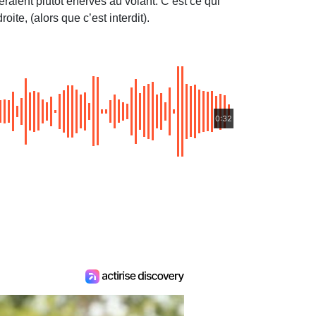
aient plutôt énervés au volant. C’est ce qui
ite, (alors que c’est interdit).
0:32