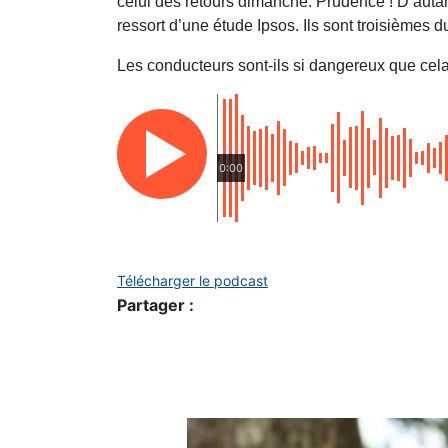
celui des retours dimanche. Prudence ! D’autan
ressort d’une étude Ipsos. Ils sont troisièmes d
Les conducteurs sont-ils si dangereux que cel
0:00
Télécharger le podcast
Partager :