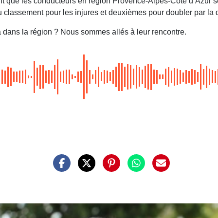
t que les conducteurs en région Provence-Alpes-Côte d’Azur ser
u classement pour les injures et deuxièmes pour doubler par la dro
a dans la région ? Nous sommes allés à leur rencontre.