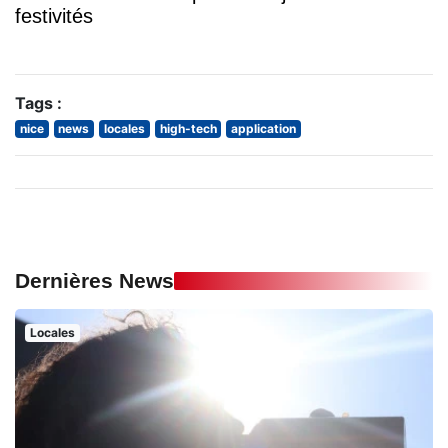
festivités
Tags :
nice
news
locales
high-tech
application
Dernières News
Locales