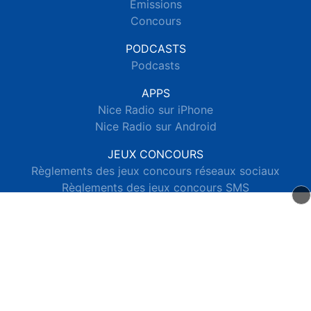
Emissions
Concours
PODCASTS
Podcasts
APPS
Nice Radio sur iPhone
Nice Radio sur Android
JEUX CONCOURS
Règlements des jeux concours réseaux sociaux
Règlements des jeux concours SMS
Règlements des jeux concours téléphone et internet
© 2026 Nice Radio Tous droits réservés.
Signaler un contenu
-
Mentions légales
-
Politique de cookies
-
Contact