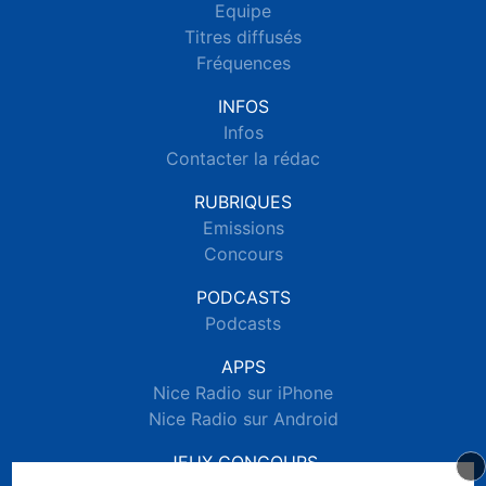
Equipe
Titres diffusés
Fréquences
INFOS
Infos
Contacter la rédac
RUBRIQUES
Emissions
Concours
PODCASTS
Podcasts
APPS
Nice Radio sur iPhone
Nice Radio sur Android
JEUX CONCOURS