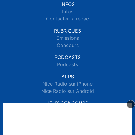
INFOS
Infos
Contacter la rédac
RUBRIQUES
Emissions
Concours
PODCASTS
Podcasts
APPS
Nice Radio sur iPhone
Nice Radio sur Android
JEUX CONCOURS
Règlements des jeux concours réseaux sociaux
Règlements des jeux concours SMS
Règlements des jeux concours téléphone et internet