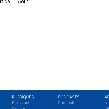
rt de
Août
RUBRIQUES
PODCASTS
A
Emissions
Podcasts
Ni
c
Concours
iP