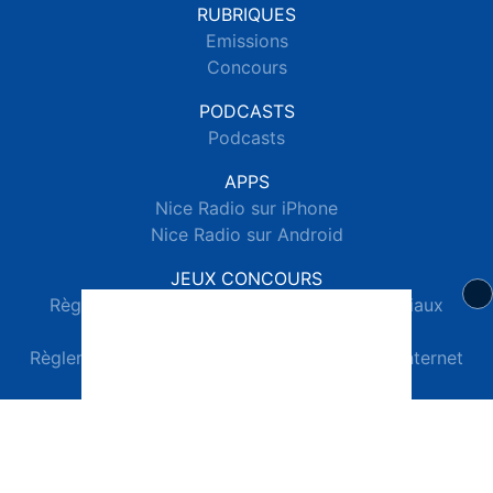
RUBRIQUES
Emissions
Concours
PODCASTS
Podcasts
APPS
Nice Radio sur iPhone
Nice Radio sur Android
JEUX CONCOURS
Règlements des jeux concours réseaux sociaux
Règlements des jeux concours SMS
Règlements des jeux concours téléphone et internet
© 2026 Nice Radio Tous droits réservés.
Signaler un contenu
-
Mentions légales
-
Politique de cookies
-