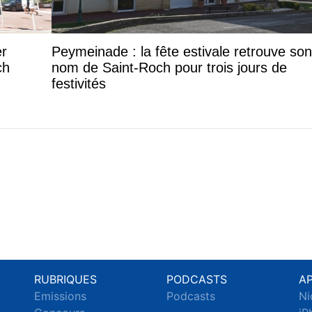
er
Peymeinade : la fête estivale retrouve son
ch
nom de Saint-Roch pour trois jours de
festivités
RUBRIQUES
PODCASTS
A
Emissions
Podcasts
Ni