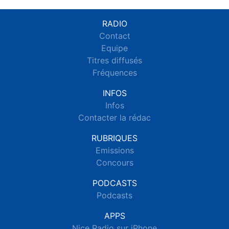
RADIO
Contact
Equipe
Titres diffusés
Fréquences
INFOS
Infos
Contacter la rédac
RUBRIQUES
Emissions
Concours
PODCASTS
Podcasts
APPS
Nice Radio sur iPhone