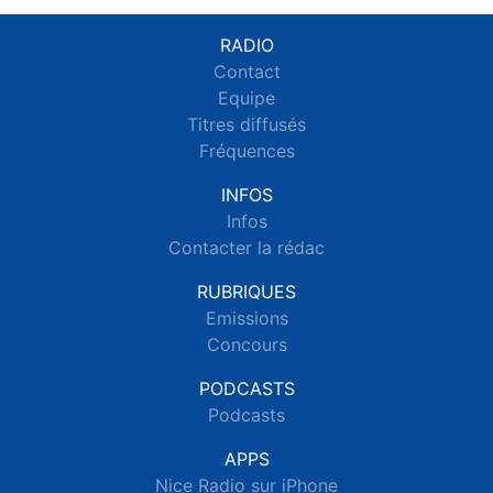
RADIO
Contact
Equipe
Titres diffusés
Fréquences
INFOS
Infos
Contacter la rédac
RUBRIQUES
Emissions
Concours
PODCASTS
Podcasts
APPS
Nice Radio sur iPhone